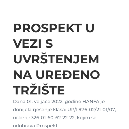
PROSPEKT U
VEZI S
UVRŠTENJEM
NA UREĐENO
TRŽIŠTE
Dana 01. veljače 2022. godine HANFA je
donijela rješenje klasa: UP/I 976-02/21-01/07,
ur.broj: 326-01-60-62-22-22, kojim se
odobrava Prospekt.